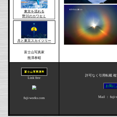
東京を流れる
野川のカワセミ
月と東京スカイツリー
富士山写真家
熊澤孝昭
許可なく引用転載 
Link free
お気に
Mail ： fuji
fuji-works.com