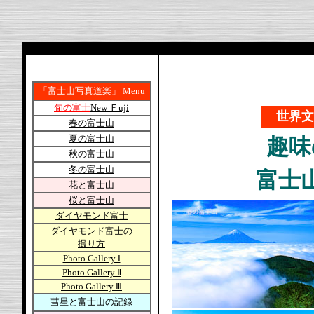
「富士山写真道楽」
Menu
旬の富士
New Ｆuji
世界文
春の富士山
夏の富士山
趣味
秋の富士山
冬の富士山
富士
花と富士山
桜と富士山
ダイヤモンド富士
ダイヤモンド富士の
撮り方
Photo Gallery Ⅰ
Photo Gallery Ⅱ
Photo Gallery Ⅲ
彗星と富士山の記録