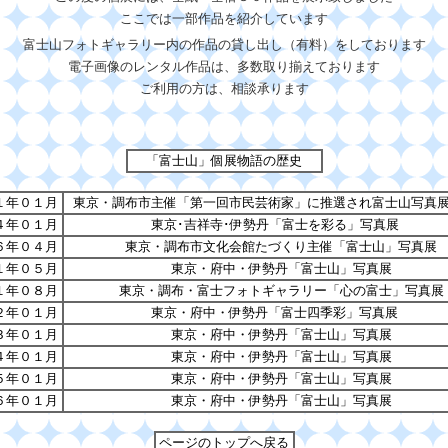
ここでは一部作品を紹介しています
富士山フォトギャラリー内の作品の貸し出し（有料）をしております
電子画像のレンタル作品は、多数取り揃えております
ご利用の方は、相談承ります
「富士山」個展物語
の歴史
１年０１月
東京・調布市主催「第一回市民芸術家」に推選され富士山写真
４年０１月
東京･吉祥寺･伊勢丹「富士を彩る」写真展
６年０４月
東京・調布市文化会館たづくり主催「富士山」写真展
１年０５月
東京・府中・伊勢丹「富士山」写真展
１年０８月
東京・調布・富士フォトギャラリー「心の富士」写真展
２年０１月
東京・府中・伊勢丹「富士四季彩」写真展
３年０１月
東京・府中・伊勢丹「富士山」写真展
４年０１月
東京・府中・伊勢丹「富士山」写真展
５年０１月
東京・府中・伊勢丹「富士山」写真展
６年０１月
東京・府中・伊勢丹「富士山」写真展
ページのトップへ戻る