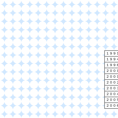
１９９
１９９
１９９
２００
２００
２００
２００
２００
２００
２００