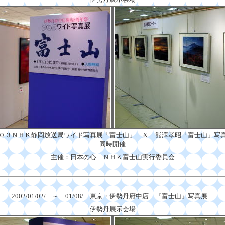
０３ＮＨＫ静岡放送局ワイド写真展「富士山」 ＆ 熊澤孝昭「富士山」
同時開催
主催：日本の心 ＮＨＫ富士山実行委員会
2002/01/02/ ～ 01/08/ 東京・伊勢丹府中店 『富士山』写真展
伊勢丹展示会場