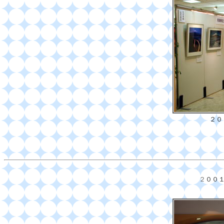
２０
２
００