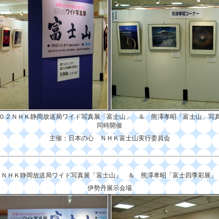
０２ＮＨＫ静岡放送局ワイド写真展「富士山」 ＆ 熊澤孝昭「富士山」
同時開催
主催：日本の心 ＮＨＫ富士山実行委員会
１ＮＨＫ静岡放送局ワイド写真展「富士山」 ＆ 熊澤孝昭「富士四季彩展」 
伊勢丹展示会場