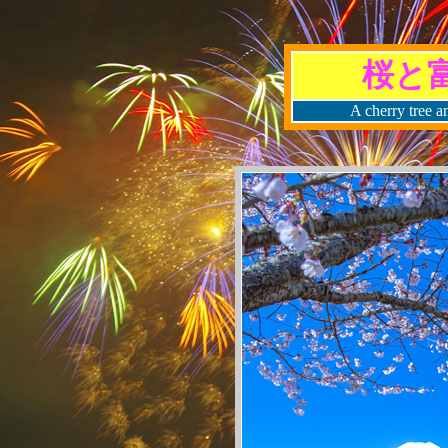
桜と
A cherry tree a