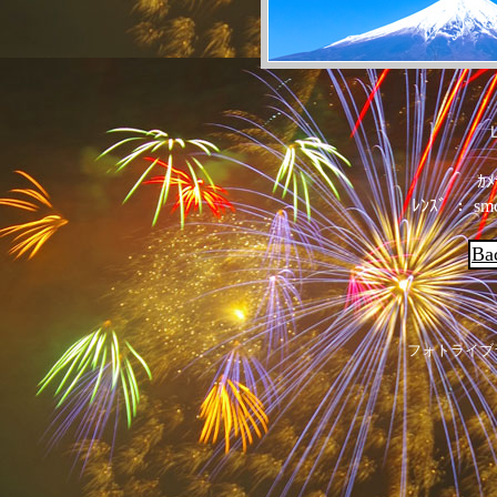
ｶﾒ
ﾚﾝｽﾞ ： sm
Ba
フォトライブ