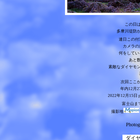
この日
多摩川堤防
連日この付
カメラの
何をしてい
あと
素敵なダイヤモ
次回ここ
年内12月2
2022年12月15日
富士山まで
撮影地
Photo
ダイ