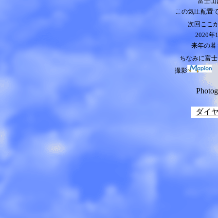
富士山
この気圧配置
次回ここ
2020
年
来年の暮
ちなみに富士
撮影
マ
Photo
ダイ