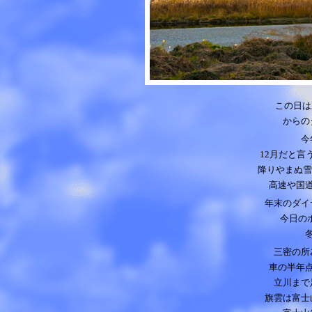
この日は
からの
今
12月だと言
降りやまぬ雪
高速や国
年末のダイ
今日の
三密の所
車の半年
立川まで
旗雲は富士