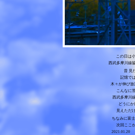
この日は小
西武多摩川線
昔 見
記憶で
木々が伸び放
こんなに
西武多摩川
どうにか
見えただ
ちなみに富士
次回ここ
2021.01.20
p