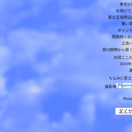
青空が
出掛けて
富士五湖周辺
重い
ポイン
聖蹟桜ヶ丘
上流
雲の隙間から覗
次回ここ
2020
年
ちなみに富士
撮影地
Phot
ダイ