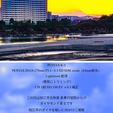
PENTAX K-3
PENTAX DA18-270mm F3.5 - 6.3 ED SDM zoom（63mm相当）
Lightroom 処理
（横長にトリミング）
f 29 1秒 ISO 100 EV ＋0.3 補正
この日は狛江市元和泉 多摩川堤防からの
ダイヤモンド富士です
狛江市のダイヤを狙いに出かけ二連敗