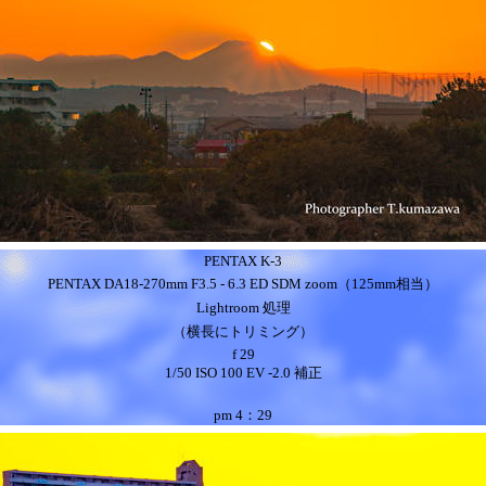
PENTAX K-3
PENTAX DA18-270mm F3.5 - 6.3 ED SDM zoom（125mm相当）
Lightroom 処理
（横長にトリミング）
f 29
1/50 ISO 100 EV -2.0 補正
pm
4：29