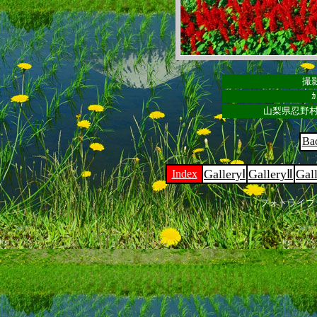
撮影
ｶ
山梨県忍野村
Ba
GalleryⅠ
GalleryⅡ
Gal
Index
フォトライブ